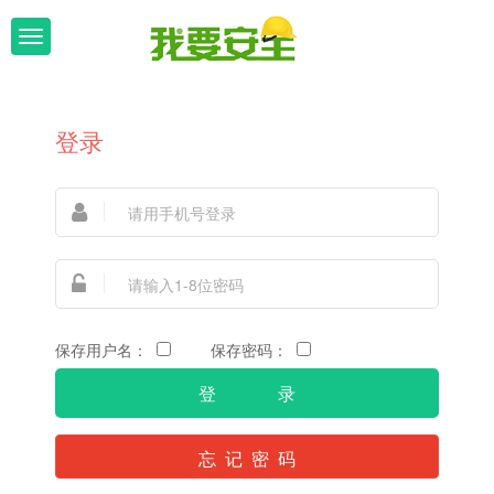
T
o
g
登录
g
l
e
n
a
v
保存用户名：
保存密码：
i
g
忘 记 密 码
a