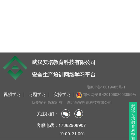
t
i
o
n
武汉安培教育科技有限公司
安全生产培训网络学习平台
鄂ICP备16019485号-1
视频学习
|
习题学习
|
实操学习
|
鄂公网安备42010602003859号
我要安全 版权所有
湖北尚安思德科技有限公司
武
汉
关注我们：
安
培
教
客服电话：17362908907
育
科
（9:00-21:00）
技
有