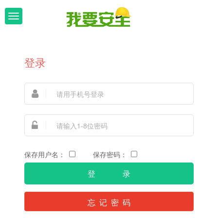
T
o
g
登录
g
l
e
n
a
v
保存用户名：
保存密码：
i
g
忘 记 密 码
a