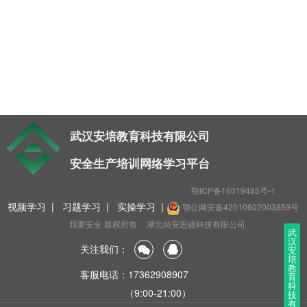
t
i
o
n
武汉安培教育科技有限公司
安全生产培训网络学习平台
鄂ICP备16019485号-1
视频学习
|
习题学习
|
实操学习
|
鄂公网安备42010602003859号
我要安全 版权所有
湖北尚安思德科技有限公司
武
汉
关注我们：
安
培
教
客服电话：17362908907
育
科
（9:00-21:00）
技
有