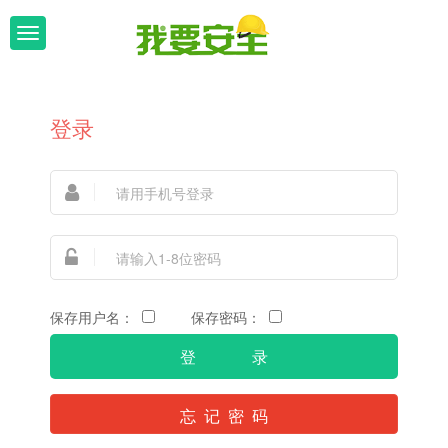
T
o
g
登录
g
l
e
n
a
v
保存用户名：
保存密码：
i
g
忘 记 密 码
a