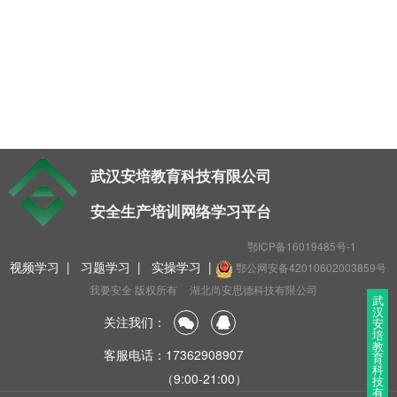
t
i
o
n
武汉安培教育科技有限公司
安全生产培训网络学习平台
鄂ICP备16019485号-1
视频学习
|
习题学习
|
实操学习
|
鄂公网安备42010602003859号
我要安全 版权所有
湖北尚安思德科技有限公司
武
汉
关注我们：
安
培
教
客服电话：17362908907
育
科
（9:00-21:00）
技
有